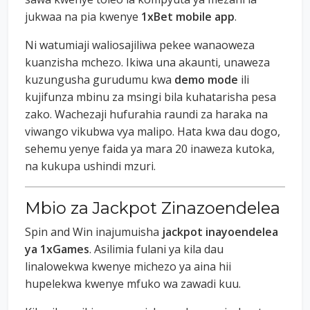
jukwaa na pia kwenye
1xBet mobile app
.
Ni watumiaji waliosajiliwa pekee wanaoweza
kuanzisha mchezo. Ikiwa una akaunti, unaweza
kuzungusha gurudumu kwa
demo mode
ili
kujifunza mbinu za msingi bila kuhatarisha pesa
zako. Wachezaji hufurahia raundi za haraka na
viwango vikubwa vya malipo. Hata kwa dau dogo,
sehemu yenye faida ya mara 20 inaweza kutoka,
na kukupa ushindi mzuri.
Mbio za Jackpot Zinazoendelea
Spin and Win inajumuisha
jackpot inayoendelea
ya 1xGames
. Asilimia fulani ya kila dau
linalowekwa kwenye michezo ya aina hii
hupelekwa kwenye mfuko wa zawadi kuu.