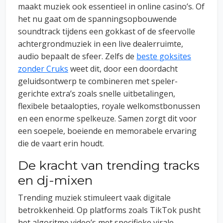
maakt muziek ook essentieel in online casino’s. Of
het nu gaat om de spanningsopbouwende
soundtrack tijdens een gokkast of de sfeervolle
achtergrondmuziek in een live dealerruimte,
audio bepaalt de sfeer. Zelfs de
beste goksites
zonder Cruks
weet dit, door een doordacht
geluidsontwerp te combineren met speler-
gerichte extra’s zoals snelle uitbetalingen,
flexibele betaalopties, royale welkomstbonussen
en een enorme spelkeuze. Samen zorgt dit voor
een soepele, boeiende en memorabele ervaring
die de vaart erin houdt.
De kracht van trending tracks
en dj-mixen
Trending muziek stimuleert vaak digitale
betrokkenheid. Op platforms zoals TikTok pusht
het algoritme video’s met specifieke virale