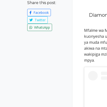
Share this post:
Facebook
Diamon
Twitter
WhatsApp
Mfalme wa M
kuonyesha u
ya muda mfup
akiwa na mta
wakipiga mzi
mpya.