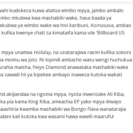
wahi kudokeza kuwa atatoa wimbo mpya, jambo ambalo
isimko mkubwa kwa mashabiki wake, hasa baada ya
akubwa ya wimbo wake wa hivi karibuni,
Komasava
, ambao
kufika kwenye chati za kimataifa kama vile ‘Billboard US
 mpya unaitwa
Holiday
, na unatarajiwa rasmi kufika sokoni
wa msimu wa joto. Ni kipindi ambacho watu wengi huchukua
furahia maisha, hivyo Diamond anawataka mashabiki wake
a zawadi hii ya kipekee ambayo inaweza kutoka wakati
d akijiandaa na ngoma mpya, nyota mwenzake Ali Kiba,
ka pia kama King Kiba, ameachia EP yake mpya iitwayo
 inaashiria kwamba mashabiki wa Bongo Flava wanatarajia
udani kali kutoka kwa wasanii hawa wawili maarufu!