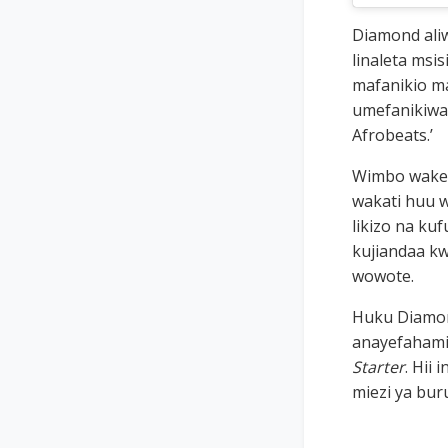
Diamond ali
linaleta ms
mafanikio m
umefanikiwa 
Afrobeats.’
Wimbo wake
wakati huu 
likizo na ku
kujiandaa kw
wowote.
Huku Diamon
anayefahami
Starter
. Hii
miezi ya bur