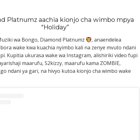
d Platnumz aachia kionjo cha wimbo mpya
“Holiday”
uziki wa Bongo, Diamond Platnumz
, anaendelea
bora wake kwa kuachia nyimbo kali na zenye mvuto ndani
i. Kupitia ukurasa wake wa Instagram, alishiriki video fupi
yarishaji maarufu, S2kizzy
,
maarufu kama ZOMBIE,
go ndani ya gari, na hivyo kutoa kionjo cha wimbo wake