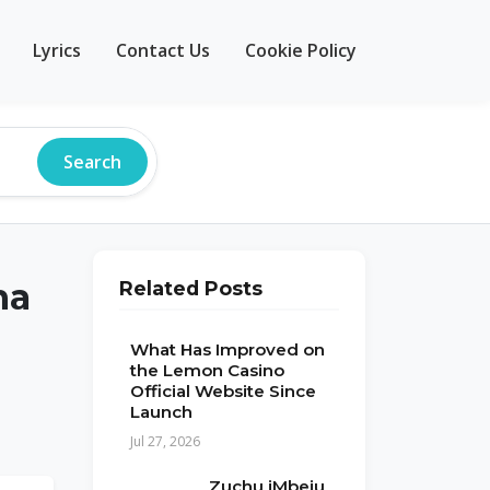
Lyrics
Contact Us
Cookie Policy
Search
ha
Related Posts
What Has Improved on
the Lemon Casino
Official Website Since
Launch
Jul 27, 2026
Zuchu iMbeju