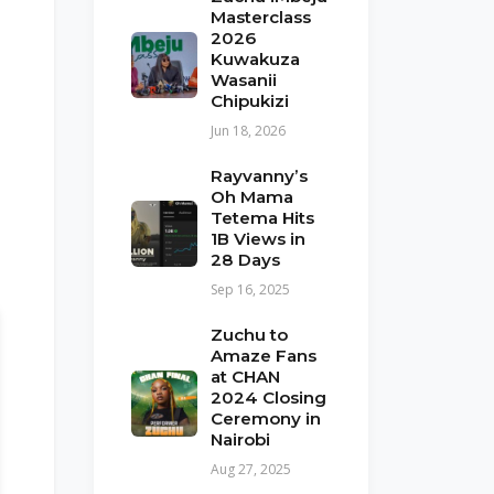
Masterclass
2026
Kuwakuza
Wasanii
Chipukizi
Jun 18, 2026
Rayvanny’s
Oh Mama
Tetema Hits
1B Views in
28 Days
Sep 16, 2025
Zuchu to
Amaze Fans
at CHAN
2024 Closing
Ceremony in
Nairobi
Aug 27, 2025