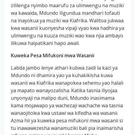
zililenga nyimbo maarufu za ulimwengu na muziki
wa kawaida, Mdundo iligundua mandhari tofauti
na inayokua ya muziki wa Kiafrika. Walitoa jukwaa
kwa wasanii kuonyesha vipaji vyao kwa hadhira ya
ulimwengu na kuuza muziki wao kwa njia ambayo
ilikuwa haipatikani hapo awali.
Kuweka Pesa Mifukoni mwa Wasanii
Labda jambo lenye athari kubwa zaidi la kazi ya
Mdundo ni dhamira yao ya kuhakikisha kuwa
wasanii wa Kiafrika wanapokea sehemu yao halali
ya mapato wanayozalisha. Katika tasnia iliyojaa
unyonyaji na malipo duni, Mdundo inasimama
kama mojawapo ya wachezaji wachache wa tasnia
wanaojitolea kwa ustawi wa kifedha wa wasanii.
Azma hii ya kuweka pesa mifukoni mwa wasanii si
tu inawawezesha wanamuziki bali pia inaimarisha