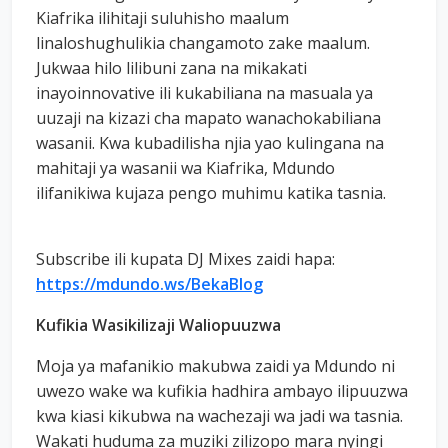
Kiafrika ilihitaji suluhisho maalum
linaloshughulikia changamoto zake maalum.
Jukwaa hilo lilibuni zana na mikakati
inayoinnovative ili kukabiliana na masuala ya
uuzaji na kizazi cha mapato wanachokabiliana
wasanii. Kwa kubadilisha njia yao kulingana na
mahitaji ya wasanii wa Kiafrika, Mdundo
ilifanikiwa kujaza pengo muhimu katika tasnia.
Subscribe ili kupata DJ Mixes zaidi hapa:
https://mdundo.ws/BekaBlog
Kufikia Wasikilizaji Waliopuuzwa
Moja ya mafanikio makubwa zaidi ya Mdundo ni
uwezo wake wa kufikia hadhira ambayo ilipuuzwa
kwa kiasi kikubwa na wachezaji wa jadi wa tasnia.
Wakati huduma za muziki zilizopo mara nyingi