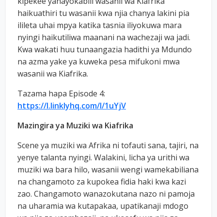
kipekee yanayokabili wasanii wa Kiafrika
haikuathiri tu wasanii kwa njia chanya lakini pia
ilileta uhai mpya katika tasnia iliyokuwa mara
nyingi haikutiliwa maanani na wachezaji wa jadi.
Kwa wakati huu tunaangazia hadithi ya Mdundo
na azma yake ya kuweka pesa mifukoni mwa
wasanii wa Kiafrika.
Tazama hapa Episode 4:
https://l.linklyhq.com/l/1uYjV
Mazingira ya Muziki wa Kiafrika
Scene ya muziki wa Afrika ni tofauti sana, tajiri, na
yenye talanta nyingi. Walakini, licha ya urithi wa
muziki wa bara hilo, wasanii wengi wamekabiliana
na changamoto za kupokea fidia haki kwa kazi
zao. Changamoto wanazokutana nazo ni pamoja
na uharamia wa kutapakaa, upatikanaji mdogo