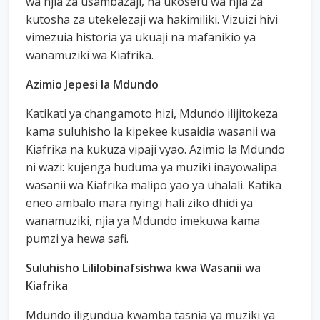
wa njia za usambazaji, na ukosefu wa njia za
kutosha za utekelezaji wa hakimiliki. Vizuizi hivi
vimezuia historia ya ukuaji na mafanikio ya
wanamuziki wa Kiafrika.
Azimio Jepesi la Mdundo
Katikati ya changamoto hizi, Mdundo ilijitokeza
kama suluhisho la kipekee kusaidia wasanii wa
Kiafrika na kukuza vipaji vyao. Azimio la Mdundo
ni wazi: kujenga huduma ya muziki inayowalipa
wasanii wa Kiafrika malipo yao ya uhalali. Katika
eneo ambalo mara nyingi hali ziko dhidi ya
wanamuziki, njia ya Mdundo imekuwa kama
pumzi ya hewa safi.
Suluhisho Lililobinafsishwa kwa Wasanii wa
Kiafrika
Mdundo iligundua kwamba tasnia ya muziki ya