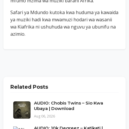
mfumo mzima wa muziki barani Afrika.
Safari ya Mdundo kutoka kwa huduma ya kawaida
ya muziki hadi kwa mwamuzi hodari wa wasanii
wa Kiafrika ni ushuhuda wa nguvu ya ubunifu na
azimio.
Related Posts
AUDIO: Chobis Twins – Sio Kwa
Ubaya | Download
Aug 06, 2026
AUDIO: 10k Degreez – Katikati |