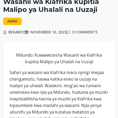
Wasanii wa Kiafrika kupitia
Malipo ya Uhalali na Uuzaji
AUDIO
BEKABOY
NOVEMBER 10, 2023
0 COMMENTS
Mdundo: Kuwawezesha Wasanii wa Kiafrika
kupitia Malipo ya Uhalali na Uuzaji
Safari ya wasanii wa Kiafrika mara nyingi imejaa
changamoto, haswa katika eneo la uuzaji na
malipo ya uhalali. Walakini, mng’ao wa tumaini
umetokea kwa njia ya Mdundo, huduma ya muziki
inayobadilisha tasnia ya muziki ya Kiafrika kwa
kipaumbele kwa maslahi ya wasanii. Njia yenye
ubunifu ya Mdundo ya kutatua matatizo ya